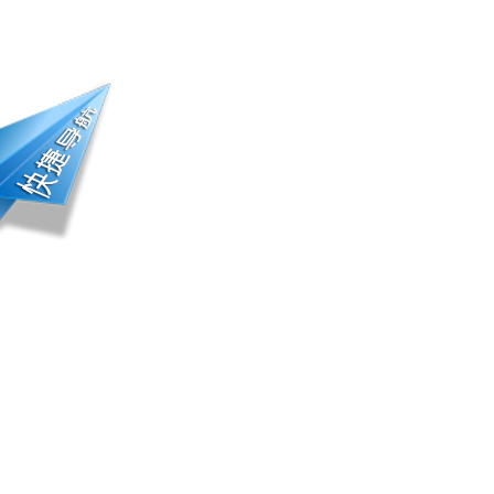
册登录 | 会员中心
踪