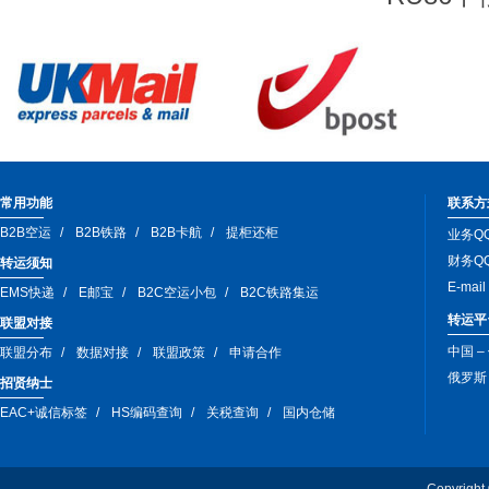
常用功能
联系方
B2B空运
B2B铁路
B2B卡航
提柜还柜
业务QQ
财务QQ
转运须知
E-mai
EMS快递
E邮宝
B2C空运小包
B2C铁路集运
转运平
联盟对接
中国 –
联盟分布
数据对接
联盟政策
申请合作
俄罗斯 –
招贤纳士
EAC+诚信标签
HS编码查询
关税查询
国内仓储