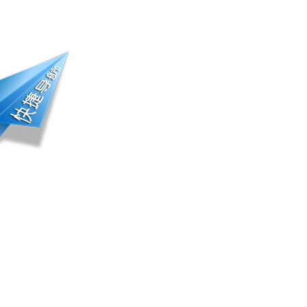
册登录 | 会员中心
踪