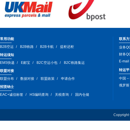
常用功能
联系方
B2B空运
B2B铁路
B2B卡航
提柜还柜
业务QQ
财务QQ
转运须知
E-mai
EMS快递
E邮宝
B2C空运小包
B2C铁路集运
转运平
联盟对接
中国 –
联盟分布
数据对接
联盟政策
申请合作
俄罗斯 –
招贤纳士
EAC+诚信标签
HS编码查询
关税查询
国内仓储
Copyri