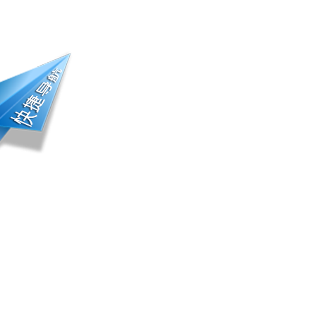
册登录 | 会员中心
踪