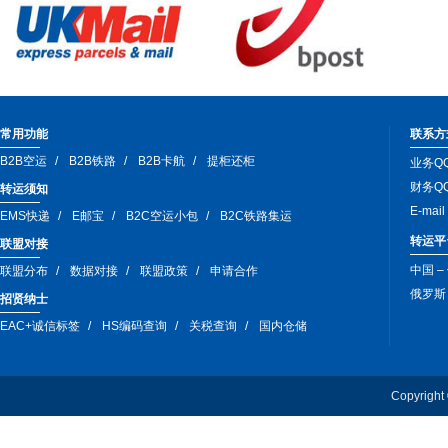
常用功能
联系方
B2B空运
B2B铁路
B2B卡航
提柜还柜
业务QQ
财务QQ
转运须知
E-mai
EMS快递
E邮宝
B2C空运小包
B2C铁路集运
转运平
联盟对接
中国 –
联盟分布
数据对接
联盟政策
申请合作
俄罗斯 –
招贤纳士
EAC+诚信标签
HS编码查询
关税查询
国内仓储
Copyri