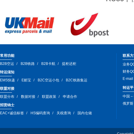
常用功能
联系方
B2B空运
B2B铁路
B2B卡航
提柜还柜
业务QQ
财务QQ
转运须知
E-mai
EMS快递
E邮宝
B2C空运小包
B2C铁路集运
转运平
联盟对接
中国 –
联盟分布
数据对接
联盟政策
申请合作
俄罗斯 –
招贤纳士
EAC+诚信标签
HS编码查询
关税查询
国内仓储