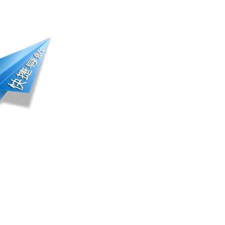
册登录 | 会员中心
踪