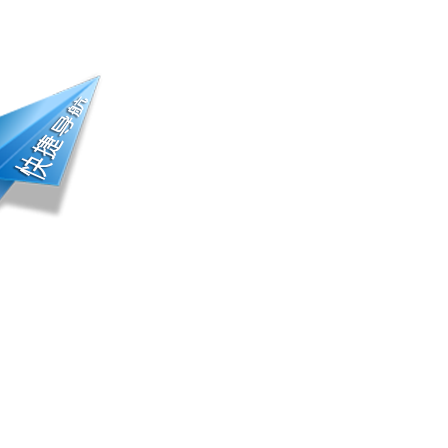
册登录 | 会员中心
踪