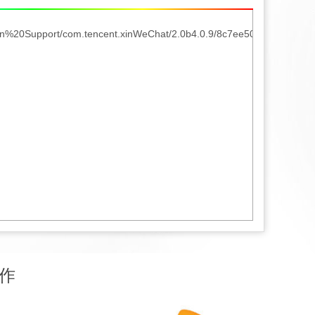
pplication%20Support/com.tencent.xinWeChat/2.0b4.0.9/8c7ee502cea
作