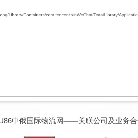
HaiLong/Library/Containers/com.tencent.xinWeChat/Data/Library/A
RU86中俄国际物流网——关联公司及业务合