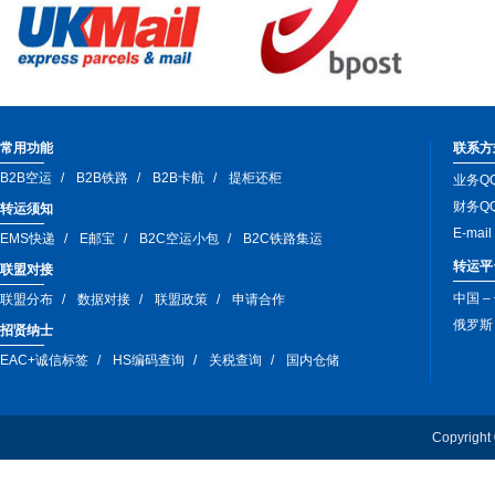
常用功能
联系方
B2B空运
B2B铁路
B2B卡航
提柜还柜
业务QQ
财务QQ
转运须知
E-mai
EMS快递
E邮宝
B2C空运小包
B2C铁路集运
转运平
联盟对接
中国 –
联盟分布
数据对接
联盟政策
申请合作
俄罗斯 –
招贤纳士
EAC+诚信标签
HS编码查询
关税查询
国内仓储
Copyri