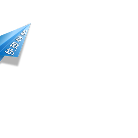
册登录 | 会员中心
踪