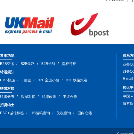
常用功能
联系方
B2B空运
B2B铁路
B2B卡航
提柜还柜
业务QQ
财务QQ
转运须知
E-mai
EMS快递
E邮宝
B2C空运小包
B2C铁路集运
转运平
联盟对接
中国 –
联盟分布
数据对接
联盟政策
申请合作
俄罗斯 –
招贤纳士
EAC+诚信标签
HS编码查询
关税查询
国内仓储