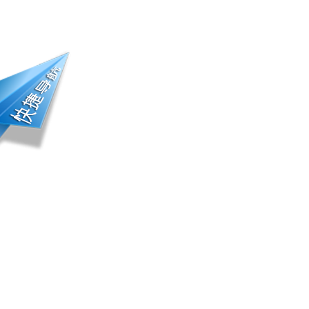
册登录 | 会员中心
踪