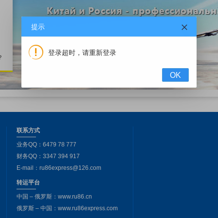
提示
登录超时，请重新登录
？
OK
联系方式
业务QQ：6479 78 777
财务QQ：3347 394 917
E-mail：ru86express@126.com
转运平台
中国 – 俄罗斯：www.ru86.cn
俄罗斯 – 中国：www.ru86express.com