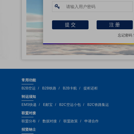
注 册
忘记密码
常用功能
B2B空运
B2B铁路
B2B卡航
提柜还柜
转运须知
EMS快递
E邮宝
B2C空运小包
B2C铁路集运
联盟对接
联盟分布
数据对接
联盟政策
申请合作
招贤纳士