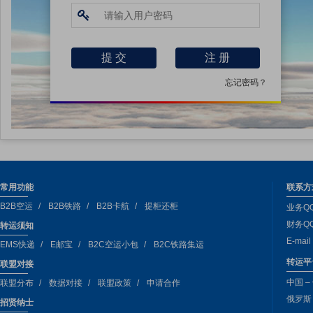
注 册
忘记密码？
常用功能
联系方
B2B空运
B2B铁路
B2B卡航
提柜还柜
业务QQ
财务QQ
转运须知
E-mai
EMS快递
E邮宝
B2C空运小包
B2C铁路集运
转运平
联盟对接
中国 –
联盟分布
数据对接
联盟政策
申请合作
俄罗斯 –
招贤纳士